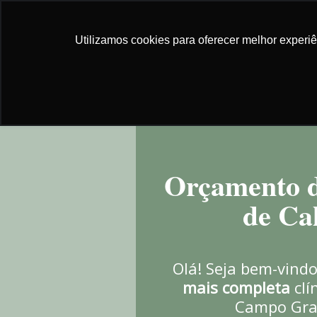
Utilizamos cookies para oferecer melhor experi
Orçamento d
de Ca
Olá! Seja bem-vind
mais completa
clí
Campo Gran