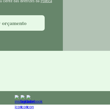
 ciente das diretrizes da
Política
 orçamento