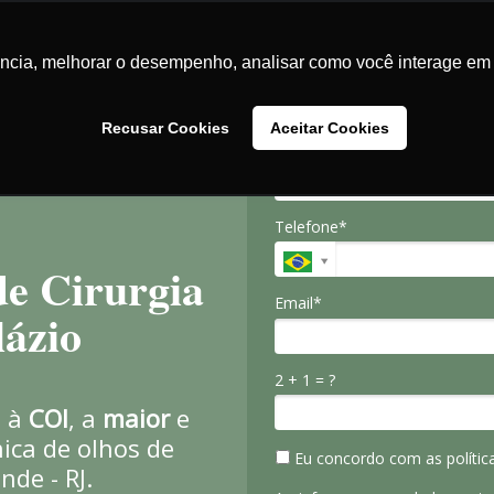
📞 (21) 2416-2938
ência, melhorar o desempenho, analisar como você interage em 
Recusar Cookies
Aceitar Cookies
Nome*
Telefone*
e Cirurgia
Email*
lázio
2 + 1 = ?
o à
COI
, a
maior
e
nica de olhos de
Eu concordo com as política
de - RJ.