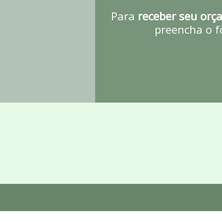
Para
receber seu orç
preencha o f