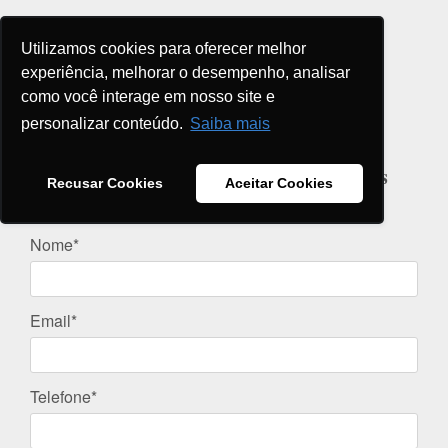
Utilizamos cookies para oferecer melhor
experiência, melhorar o desempenho, analisar
Orçamento de Exames
como você interage em nosso site e
personalizar conteúdo.
Saiba mais
dados abaixo
Preencha os
e receba, em
valores
exames
instantes, os
dos nossos
Recusar Cookies
Aceitar Cookies
complementares
!
Nome*
Email*
Telefone*